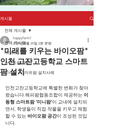
게시물
전체 게시물
happyfarm7
전체 게시물
2025년 8월 20일
2분 분량
"미래를 키우는 바이오팜"
NEWS
인천 고잔고등학교 스마트
스마트팜 체험
팜 설치
미니팜 / 스마트팜 설치사례
인천고잔고등학교에 특별한 변화가 찾아
왔습니다.해피팜협동조합이 제공하는 
이
동형 스마트팜 ‘미니팜’
이 교내에 설치되
면서, 학생들이 직접 작물을 키우고 체험
할 수 있는 
바이오팜 공간
이 조성된 것입
니다.