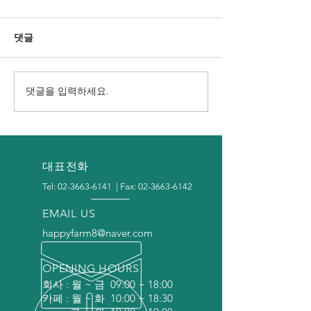
댓글
댓글을 입력하세요.
"미래를 키우는 바이오팜"
[성재정경로당] 
인천 고잔고등학교 스마트
트팜' 설치로 
팜 설치
건강한 여가생활
대표전화
Tel:
02-3663-6141
| Fax:
02-3663-6142
EMAIL US
happyfarm8@naver.com
OPENING HOURS
회사 : 월 ~ 금 09:00 ~ 18:00
카페 : 월 ~ 화 10:00 ~ 18:30