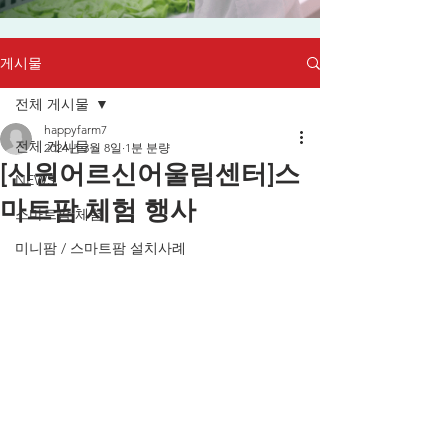
게시물
전체 게시물
happyfarm7
전체 게시물
2024년 3월 8일
1분 분량
[신원어르신어울림센터]스
NEWS
마트팜 체험 행사
스마트팜 체험
미니팜 / 스마트팜 설치사례