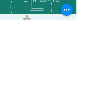
그 외 10:00 ~ 19:00
해피팜 협동조합
사회적 기업 / 장애인 표준 사업장
도심형 스마트팜 선도기업 / 스마트팜 카페 창업 /
창업 인큐베이팅 / 일자리 창출 / 장애인 연계 고용
VISIT US
서울특별시 강서구 마곡동 767-2 (14호) 도심형
스마트팜
OUR PARTNERS